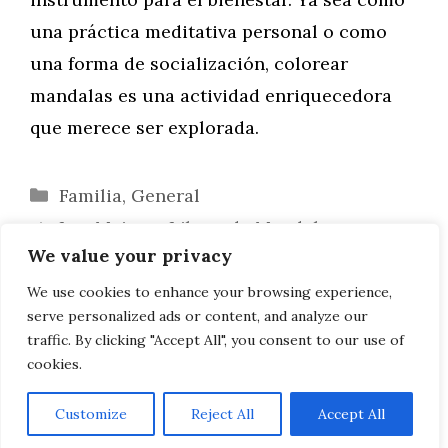
una práctica meditativa personal o como
una forma de socialización, colorear
mandalas es una actividad enriquecedora
que merece ser explorada.
Categorías
Familia
,
General
Los Mejores Libros de Mandalas para
We value your privacy
Colorear: Guía de Selección
Celebrando a Gael: Ideas Encantadoras
We use cookies to enhance your browsing experience,
serve personalized ads or content, and analyze our
para Fiestas de Cumpleaños Temáticas
traffic. By clicking "Accept All", you consent to our use of
cookies.
Customize
Reject All
Accept All
AVISO LEGAL, POLITICA DE PRIVACIDAD, COOKIES