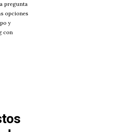
la pregunta
as opciones
mpo y
g con
stos