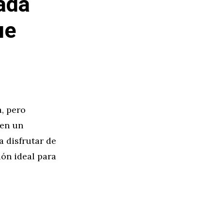
ada
ue
, pero
 en un
a disfrutar de
ión ideal para