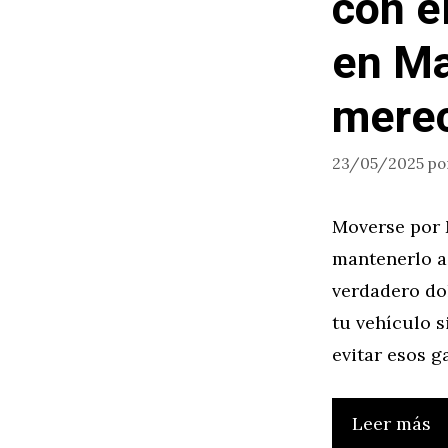
con e
en Ma
mere
23/05/2025
po
Moverse por 
mantenerlo a
verdadero dol
tu vehículo s
evitar esos g
Leer más