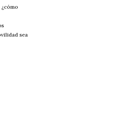
o, ¿cómo
os
vilidad sea