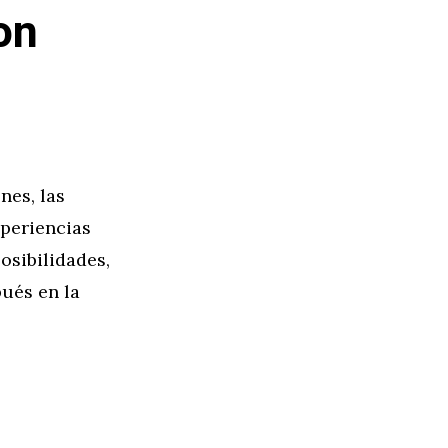
on
nes, las
xperiencias
osibilidades,
ués en la