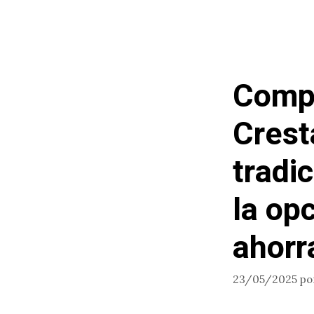
Compa
Crest
tradi
la op
ahorr
23/05/2025
po