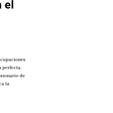
 el
eocupaciones
 perfecta.
esionario de
ca la