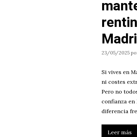
mante
renti
Madr
23/05/2025
po
Si vives en M
ni costes ext
Pero no todos
confianza en
diferencia fr
Leer más