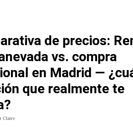
rativa de precios: Re
anevada vs. compra
cional en Madrid — ¿cu
ción que realmente te
a?
r
Claire