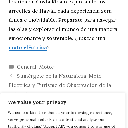
los ríos de Costa Rica o explorando los
arrecifes de Hawái, cada experiencia será
única e inolvidable. Prepárate para navegar
las olas y explorar el mundo de una manera
emocionante y sostenible. ¿Buscas una
moto eléctrica
?
Categorías
General
,
Motor
Sumérgete en la Naturaleza: Moto
Eléctrica y Turismo de Observación de la
Vida Silvestre
We value your privacy
Explorando la Oscuridad: Cómo
Planificar un Viaje en Moto Eléctrica para
We use cookies to enhance your browsing experience,
serve personalized ads or content, and analyze our
Fotografía Nocturna
traffic. By clicking "Accept All", you consent to our use of