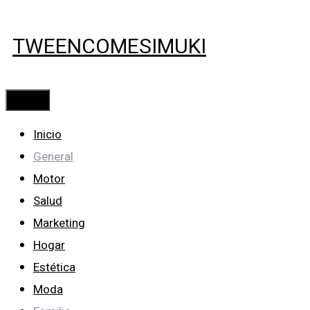
Saltar
al
TWEENCOMESIMUKI
contenido
Menú
Inicio
General
Motor
Salud
Marketing
Hogar
Estética
Moda