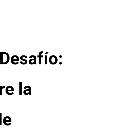
 Desafío:
re la
de