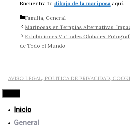
Encuentra tu
dibujo de la mariposa
aquí.
Categorías
Familia
,
General
Mariposas en Terapias Alternativas: Impa
Exhibiciones Virtuales Globales: Fotogra
de Todo el Mundo
AVISO LEGAL, POLITICA DE PRIVACIDAD, COOK
Cerrar
Inicio
General