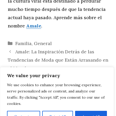
la cultura viral está destinado a perdurar
mucho tiempo después de que la tendencia
actual haya pasado. Aprende más sobre el
nombre
Amale
.
Categorías
Familia
,
General
Amale: La Inspiración Detrás de las
Tendencias de Moda que Están Arrasando en
el Mundo
We value your privacy
Amale: La Nueva Generación de
Influencers que Está Transformando las
We use cookies to enhance your browsing experience,
serve personalized ads or content, and analyze our
Redes Sociales
traffic. By clicking "Accept All", you consent to our use of
cookies.