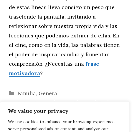
de estas líneas lleva consigo un peso que
trasciende la pantalla, invitando a
reflexionar sobre nuestra propia vida y las
lecciones que podemos extraer de ellas. En
el cine, como en la vida, las palabras tienen
el poder de inspirar cambio y fomentar
comprensión. ¿Necesitas una
frase
motivadora
?
Categorías
Familia
,
General
Letras Musicales que Elevan el Espíritu:
We value your privacy
Frases Inspiradoras de Canciones
La Eterna Inspiración de la Literatura
We use cookies to enhance your browsing experience,
serve personalized ads or content, and analyze our
Clásica: Frases Motivadoras