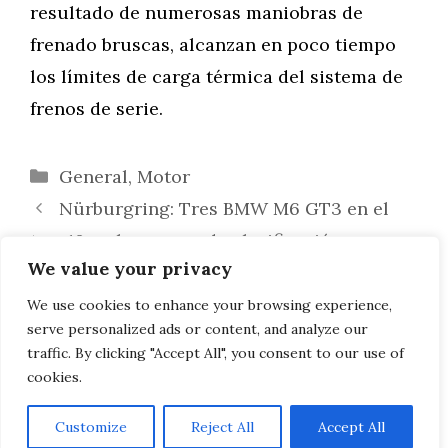
resultado de numerosas maniobras de
frenado bruscas, alcanzan en poco tiempo
los límites de carga térmica del sistema de
frenos de serie.
Categorías
General
,
Motor
Nürburgring: Tres BMW M6 GT3 en el
top-10 en la carrera de clasificación
We value your privacy
BMW Serie 5 versión larga 2017: Una
filtración muestra el Serie 5 G38 largo de
We use cookies to enhance your browsing experience,
serve personalized ads or content, and analyze our
China
traffic. By clicking "Accept All", you consent to our use of
cookies.
Customize
Reject All
Accept All
AVISO LEGAL, POLITICA DE PRIVACIDAD, COOKIES