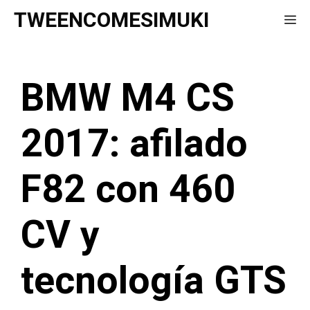
Saltar
TWEENCOMESIMUKI
Me
al
contenido
BMW M4 CS
2017: afilado
F82 con 460
CV y
tecnología GTS