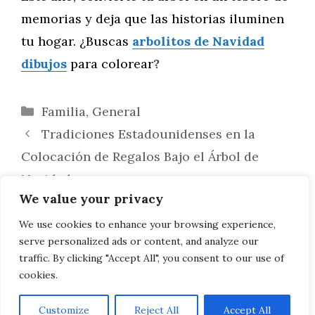
memorias y deja que las historias iluminen
tu hogar. ¿Buscas
arbolitos de Navidad
dibujos
para colorear?
Categorías
Familia
,
General
Tradiciones Estadounidenses en la
Colocación de Regalos Bajo el Árbol de
Navidad
We value your privacy
¿Cuánto Se Paga de Impuesto de
Circulación por un Coche de Segunda
We use cookies to enhance your browsing experience,
serve personalized ads or content, and analyze our
Mano?
traffic. By clicking "Accept All", you consent to our use of
cookies.
Customize
Reject All
Accept All