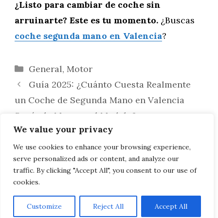
¿Listo para cambiar de coche sin
arruinarte? Este es tu momento.
¿Buscas
coche segunda mano en Valencia
?
Categorías
General
,
Motor
Guía 2025: ¿Cuánto Cuesta Realmente
un Coche de Segunda Mano en Valencia
Según la Marca y el Modelo?
We value your privacy
Top 7 Coches de Segunda Mano Más
Económicos en Valencia (Y Que Sí Merecen
We use cookies to enhance your browsing experience,
serve personalized ads or content, and analyze our
la Pena)
traffic. By clicking "Accept All", you consent to our use of
cookies.
Customize
Reject All
Accept All
AVISO LEGAL, POLITICA DE PRIVACIDAD, COOKIES