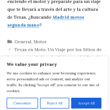
enciende el motor y prepárate para un viaje
que te llevará a través del arte y la cultura
de Texas. ¿Buscando
Madrid motos
segunda mano
?
Categorías
General
,
Motor
Texas en Moto: Un Viaje por los Sitios de
Importancia Cultural y Religiosa del Estado
We value your privacy
Aventuras en la Ruta de los Parques de
Atracciones de Aventura en la Selva en
We use cookies to enhance your browsing experience,
serve personalized ads or content, and analyze our
Texas en Moto: Diversión en la Naturaleza
traffic. By clicking "Accept All", you consent to our use of
cookies.
Customize
Reject All
Accept All
AVISO LEGAL, POLITICA DE PRIVACIDAD, COOKIES