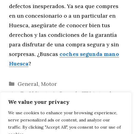
defectos inesperados. Ya sea que compres
en un concesionario o a un particular en
Huesca, asegúrate de conocer bien tus
derechos y las condiciones de la garantía
para disfrutar de una compra segura y sin
sorpresas. ¿Buscas
coches segunda mano
Huesca
?
Categorías
General
,
Motor
¿Es Obligatorio Pasar la ITV Antes de
We value your privacy
Vender un Coche de Segunda Mano?
¿Cómo Saber Si un Coche de Segunda
We use cookies to enhance your browsing experience,
serve personalized ads or content, and analyze our
Mano Tiene Multas Pendientes?
traffic. By clicking "Accept All", you consent to our use of