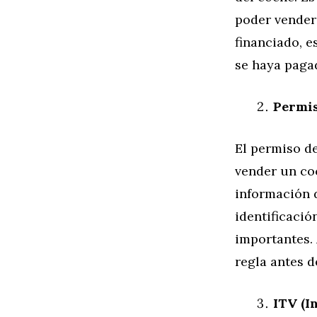
poder vender
financiado, e
se haya paga
Permis
El permiso d
vender un co
información 
identificació
importantes. 
regla antes de
ITV (I