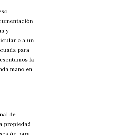
eso
ocumentación
as y
icular o a un
ecuada para
resentamos la
unda mano en
nal de
la propiedad
osesión para