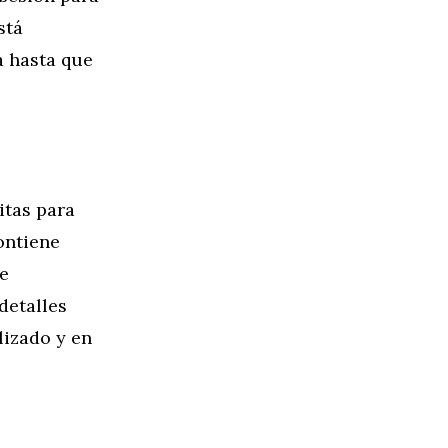
stá
a hasta que
itas para
ontiene
de
detalles
lizado y en