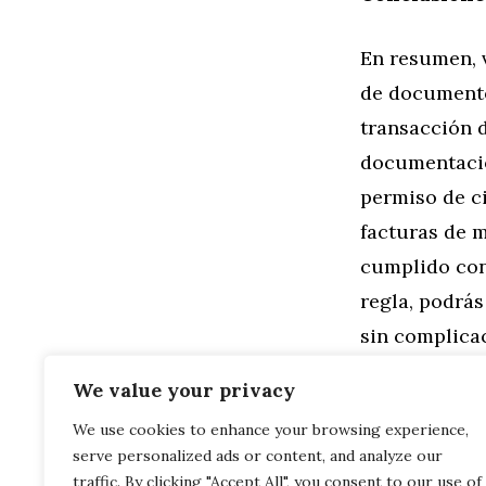
En resumen, 
de documento
transacción d
documentación
permiso de ci
facturas de 
cumplido con
regla, podrá
sin complicac
como para e
We value your privacy
We use cookies to enhance your browsing experience,
Categorías
General
,
Mo
serve personalized ads or content, and analyze our
Análisis de 
Los Coches 
traffic. By clicking "Accept All", you consent to our use of