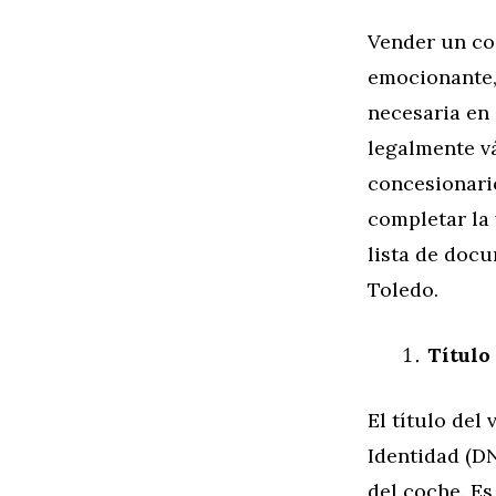
Vender un co
emocionante,
necesaria en
legalmente vá
concesionari
completar la 
lista de doc
Toledo.
Título
El título de
Identidad (DN
del coche. Es