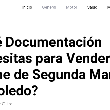
Inicio
General
Motor
Salud
M
é Documentación
sitas para Vender
he de Segunda Ma
oledo?
r
Claire