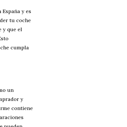
n España y es
nder tu coche
 y que el
Esto
coche cumpla
omo un
omprador y
forme contiene
paraciones
que pueden