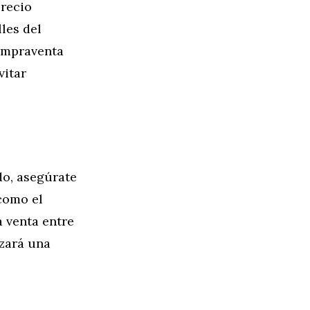
precio
les del
compraventa
vitar
do, asegúrate
como el
 venta entre
izará una