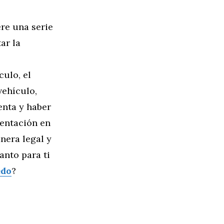
re una serie
ar la
culo, el
vehículo,
enta y haber
mentación en
nera legal y
anto para ti
edo
?