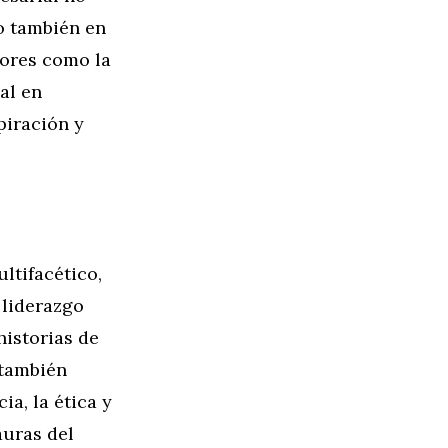
o también en
lores como la
al en
piración y
ltifacético,
 liderazgo
historias de
 también
ia, la ética y
auras del