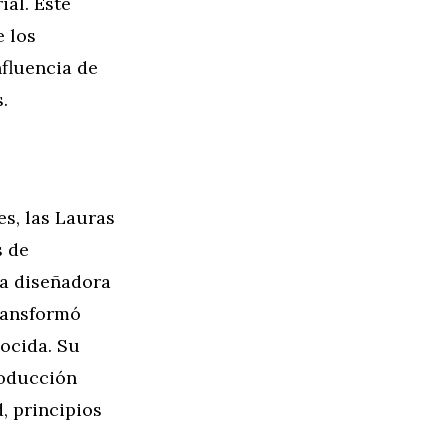
al. Este
 los
nfluencia de
.
s, las Lauras
s de
na diseñadora
ransformó
ocida. Su
roducción
d, principios