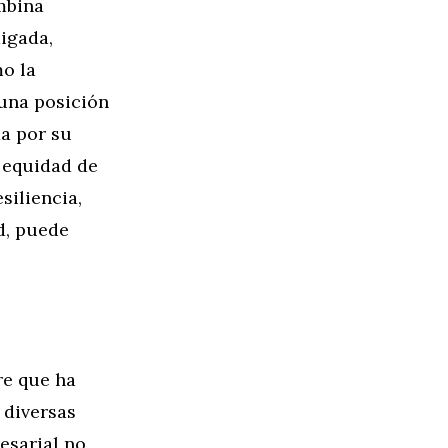
mbina
igada,
mo la
una posición
da por su
 equidad de
siliencia,
d, puede
re que ha
 diversas
esarial no