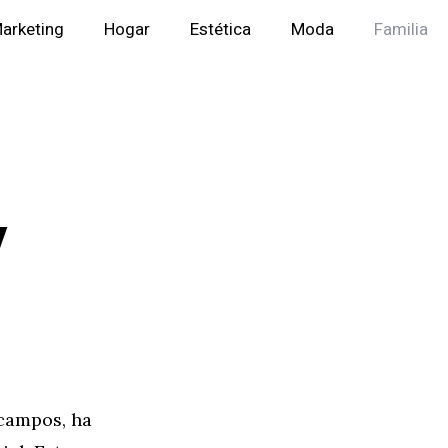
arketing
Hogar
Estética
Moda
Familia
y
 campos, ha