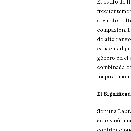
El estilo de
frecuentemen
creando cultu
compasión. L
de alto rango
capacidad pa
género en el 
combinada co
inspirar camb
El Significa
Ser una Laur
sido sinónimo
contribucion