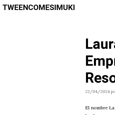
Saltar
TWEENCOMESIMUKI
al
contenido
Laur
Empr
Reso
22/04/2024
p
El nombre La