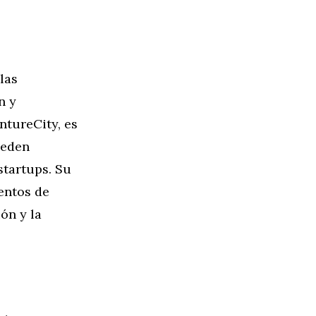
las
n y
ntureCity, es
ueden
startups. Su
entos de
ón y la