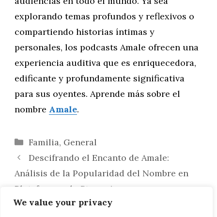
audiencias en todo el mundo. Ya sea
explorando temas profundos y reflexivos o
compartiendo historias íntimas y
personales, los podcasts Amale ofrecen una
experiencia auditiva que es enriquecedora,
edificante y profundamente significativa
para sus oyentes. Aprende más sobre el
nombre
Amale
.
Categorías
Familia
,
General
Descifrando el Encanto de Amale:
Análisis de la Popularidad del Nombre en
Plataformas de Streaming
We value your privacy
Amale: La Inspiración Detrás de las