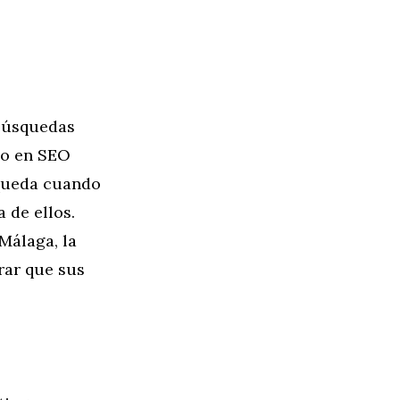
 búsquedas
do en SEO
squeda cuando
 de ellos.
Málaga, la
rar que sus