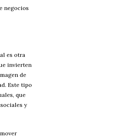
e negocios
al es otra
ue invierten
 imagen de
d. Este tipo
ales, que
sociales y
romover