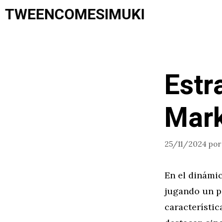
Saltar
TWEENCOMESIMUKI
al
contenido
Estr
Mark
25/11/2024
po
En el dinámic
jugando un pa
característic