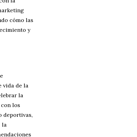
con la
marketing
ndo cómo las
ecimiento y
de
e vida de la
lebrar la
 con los
o deportivas,
 la
omendaciones