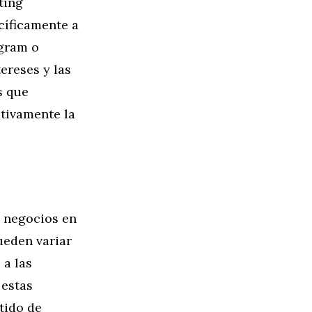
ting
cíficamente a
agram o
ereses y las
s que
tivamente la
s negocios en
ueden variar
a las
 estas
tido de