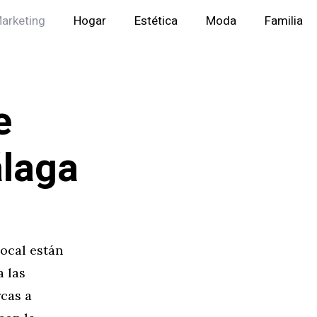
arketing
Hogar
Estética
Moda
Familia
e
álaga
local están
a las
rcas a