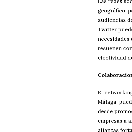
Las redes soc
geográfico, p
audiencias d
Twitter puede
necesidades 
resuenen con
efectividad 
Colaboracio
El networking
Málaga, pued
desde promoc
empresas a a
alianzas fort