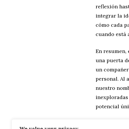
reflexión has
integrar la i
cómo cada pas
cuando está 
En resumen, 
una puerta d
un compañero
personal. Al 
nuestro nomb
inexploradas 
potencial ún
We value your privacy