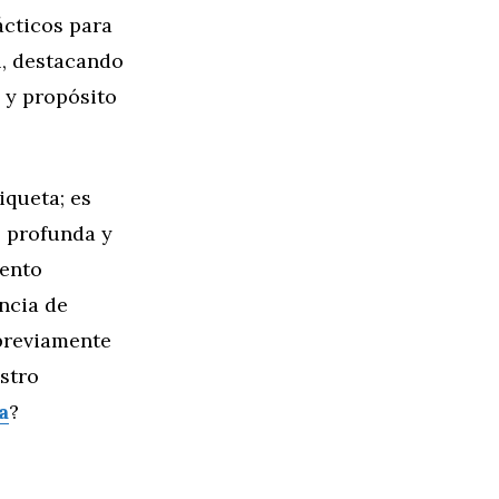
ácticos para
l, destacando
 y propósito
queta; es
s profunda y
iento
ancia de
previamente
stro
a
?