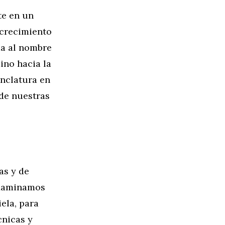
te en un
 crecimiento
da al nombre
ino hacia la
nclatura en
de nuestras
as y de
examinamos
ela, para
cnicas y