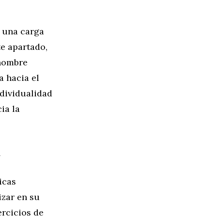
o una carga
e apartado,
 nombre
a hacia el
ndividualidad
ia la
a
icas
zar en su
rcicios de