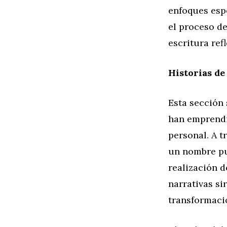
enfoques esp
el proceso d
escritura refl
Historias de
Esta sección 
han emprendi
personal. A t
un nombre pue
realización d
narrativas si
transformaci