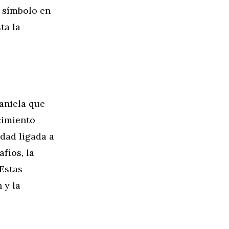
 símbolo en
ta la
aniela que
cimiento
idad ligada a
fíos, la
 Estas
 y la