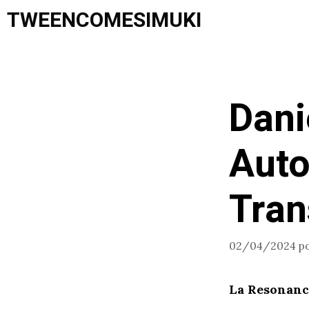
Saltar
TWEENCOMESIMUKI
al
contenido
Dani
Auto
Tran
02/04/2024
p
La Resonanci