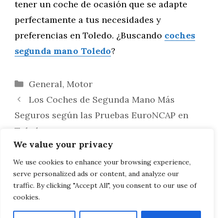
tener un coche de ocasión que se adapte
perfectamente a tus necesidades y
preferencias en Toledo. ¿Buscando
coches
segunda mano Toledo
?
Categorías
General
,
Motor
Los Coches de Segunda Mano Más
Seguros según las Pruebas EuroNCAP en
Toledo
We value your privacy
Los Coches de Segunda Mano Más
Eficientes en Consumo de Combustible en
We use cookies to enhance your browsing experience,
serve personalized ads or content, and analyze our
Toledo
traffic. By clicking "Accept All", you consent to our use of
cookies.