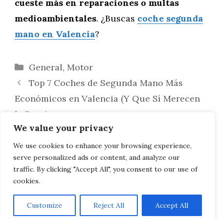
cueste más en reparaciones o multas
medioambientales
. ¿Buscas
coche segunda
mano en Valencia
?
Categorías
General
,
Motor
Top 7 Coches de Segunda Mano Más
Económicos en Valencia (Y Que Sí Merecen
la Pena)
We value your privacy
Coches Usados por Menos de 5.000€ en
Valencia: ¿Qué Puedes Conseguir
We use cookies to enhance your browsing experience,
serve personalized ads or content, and analyze our
Realmente?
traffic. By clicking "Accept All", you consent to our use of
cookies.
Customize
Reject All
Accept All
AVISO LEGAL, POLITICA DE PRIVACIDAD, COOKIES