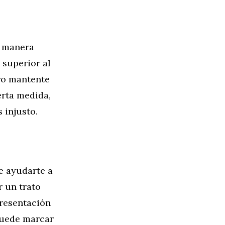
e manera
 superior al
ro mantente
erta medida,
 injusto.
e ayudarte a
r un trato
presentación
puede marcar