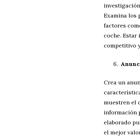
investigación
Examina los p
factores como
coche. Estar 
competitivo y
Anunci
Crea un anun
característic
muestren el 
información p
elaborado pu
el mejor valo