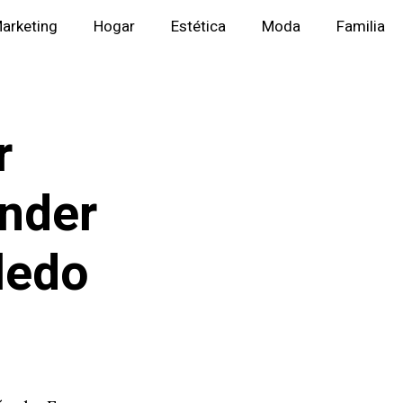
arketing
Hogar
Estética
Moda
Familia
r
ender
ledo