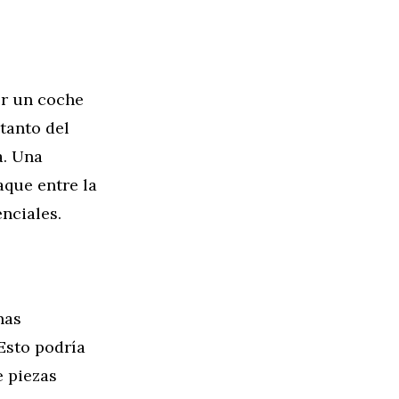
er un coche
tanto del
a. Una
aque entre la
nciales.
nas
Esto podría
e piezas