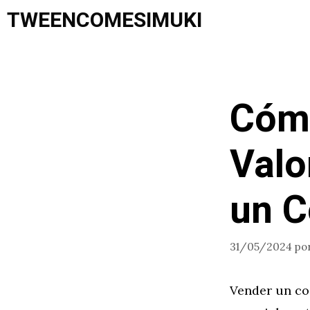
Saltar
TWEENCOMESIMUKI
al
contenido
Cómo
Valo
un C
31/05/2024
po
Vender un co