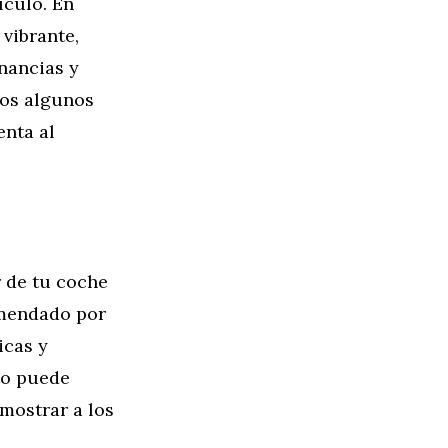
ículo. En
vibrante,
nancias y
mos algunos
enta al
 de tu coche
omendado por
icas y
to puede
mostrar a los