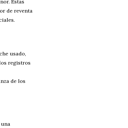
nor. Estas
or de reventa
iales.
oche usado,
los registros
nza de los
a una