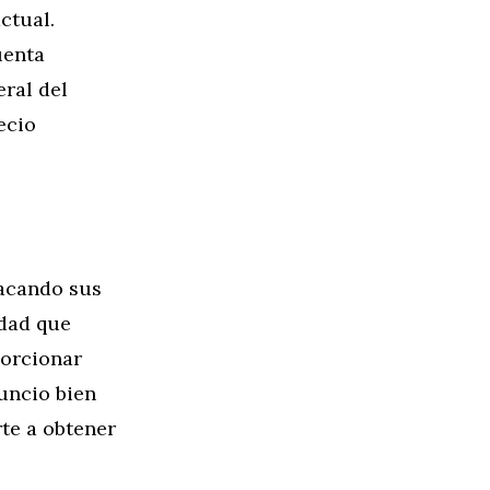
ctual.
uenta
eral del
ecio
tacando sus
idad que
porcionar
uncio bien
te a obtener